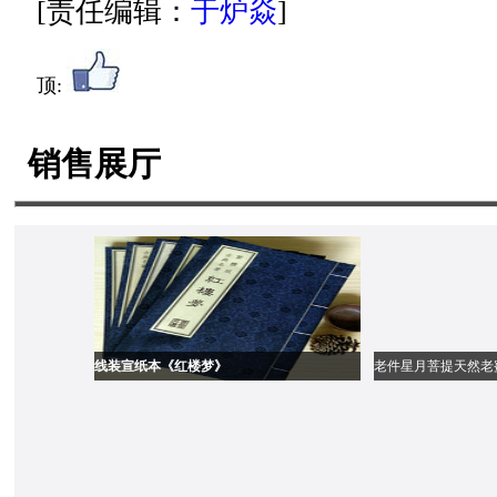
[责任编辑：
于炉焱
]
顶:
销售展厅
线装宣纸本《红楼梦》
老件星月菩提天然老