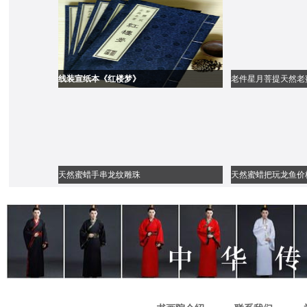
线装宣纸本《红楼梦》
老件星月菩提天然老
天然蜜蜡手串龙纹雕珠
天然蜜蜡把玩龙鱼价