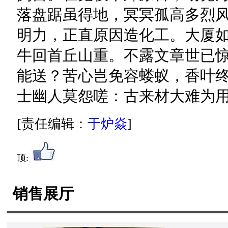
落盘踞虽得地，冥冥孤高多烈
明力，正直原因造化工。大厦
牛回首丘山重。不露文章世已
能送？苦心岂免容蝼蚁，香叶
士幽人莫怨嗟：古来材大难为
[责任编辑：
于炉焱
]
顶:
销售展厅