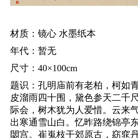
材质：镜心 水墨纸本
年代：暂无
尺寸：40×100cm
题识：孔明庙前有老柏，柯如
皮溜雨四十围，黛色参天二千
际会，树木犹为人爱惜。云来
出寒通雪山白。忆昨路绕锦亭
閟宫。崔嵬枝干郊原古，窈窕